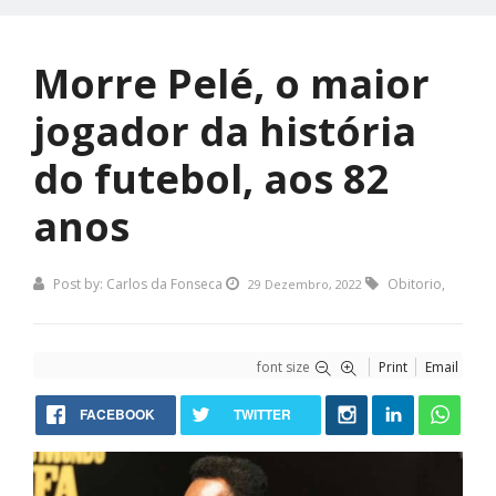
Morre Pelé, o maior
jogador da história
do futebol, aos 82
anos
Post by:
Carlos da Fonseca
Obitorio
,
29 Dezembro, 2022
font size
Print
Email
FACEBOOK
TWITTER