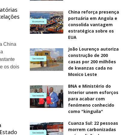
atórias
China reforça presença
Relações
portuária em Angola e
Economia
consolida vantagem
estratégica sobre os
EUA
a China
João Lourenço autoriza
da
construção de 200
astante
Sociedade
casas por 200 milhões
re os dois
de kwanzas cada no
Moxico Leste
BNA e Ministério do
Interior unem esforços
Sociedade
para acabar com
fenómeno conhecido
como "kinguila"
Cuanza Sul: 22 pessoas
a
morrem carbonizadas
Estado
Sociedade