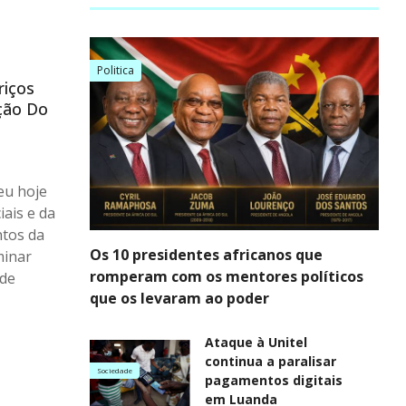
Politica
riços
ção Do
eu hoje
iais e da
ntos da
Os 10 presidentes africanos que
minar
romperam com os mentores políticos
 de
que os levaram ao poder
Ataque à Unitel
continua a paralisar
Sociedade
pagamentos digitais
em Luanda