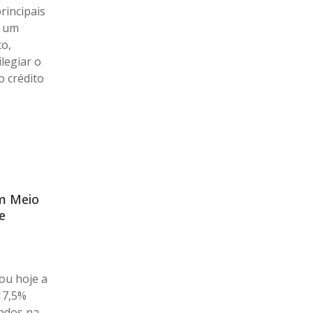
rincipais
a um
to,
legiar o
 crédito
Em Meio
e
ou hoje a
 17,5%
ados na