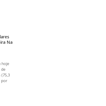
lares
ira Na
 hoje
 de
 (75,3
a por