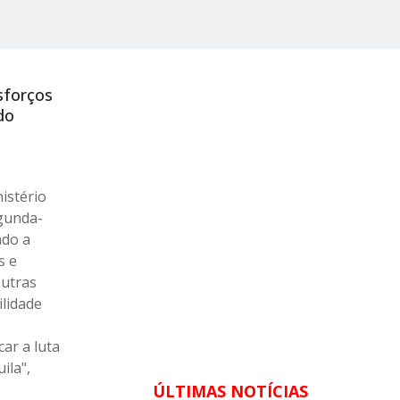
sforços
do
istério
egunda-
ado a
s e
outras
ilidade
car a luta
ila",
ÚLTIMAS NOTÍCIAS