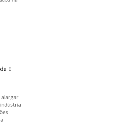
de E
 alargar
indústria
ções
da