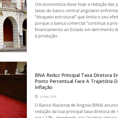
Um economista disse hoje a redução das p
taxas do banco central angolano enfrent
"bloqueio estrutural" que limita o seu efei
porque a banca comercial "continua a privi
financiamento ao Estado em detrimento do
à produção.
BNA Reduz Principal Taxa Diretora 
Ponto Percentual Face A Trajetória D
Inflação
14 Mai, 2026
O Banco Nacional de Angola (BNA) anunci
redução da sua principal taxa diretora de
para 17%, atendendo aos "ganhos observ