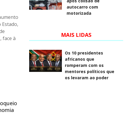
após colisão de
autocarro com
motorizada
 aumento
o Estado,
 de
MAIS LIDAS
, face à
Os 10 presidentes
africanos que
romperam com os
mentores políticos que
os levaram ao poder
loqueio
onomia