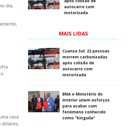
após colisão de
o dia,
autocarro com
motorizada
namente,
MAIS LIDAS
Cuanza Sul: 22 pessoas
morrem carbonizadas
após colisão de
ofre
autocarro com
 o
motorizada
BNA e Ministério do
Interior unem esforços
para acabar com
fenómeno conhecido
 uma casa
como "kinguila"
 dólares,