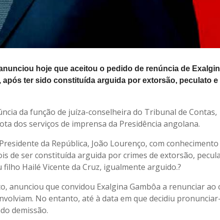
anunciou hoje que aceitou o pedido de renúncia de Exalgi
após ter sido constituída arguida por extorsão, peculato e
ia da função de juíza-conselheira do Tribunal de Contas,
ota dos serviços de imprensa da Presidência angolana.
residente da República, João Lourenço, com conhecimento
is de ser constituída arguida por crimes de extorsão, pecul
ilho Hailé Vicente da Cruz, igualmente arguido.?
ço, anunciou que convidou Exalgina Gambôa a renunciar ao 
 envolviam. No entanto, até à data em que decidiu pronunciar
ado demissão.