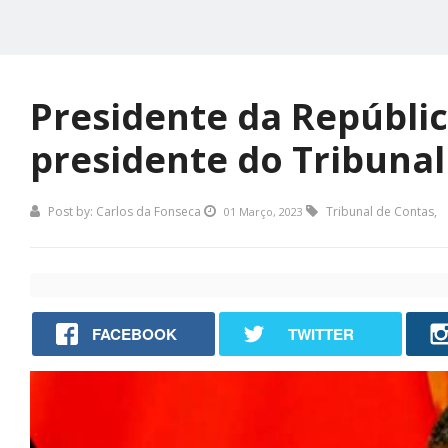
Presidente da Repúblic
presidente do Tribunal
Post by:
Carlos da Fonseca
Tribunal de Contas
,
01 Março, 2023
FACEBOOK
TWITTER