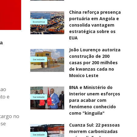
China reforça presença
portuária em Angola e
Economia
consolida vantagem
estratégica sobre os
EUA
na
João Lourenço autoriza
construção de 200
Sociedade
casas por 200 milhões
de kwanzas cada no
Moxico Leste
BNA e Ministério do
 ao
Interior unem esforços
ato e
Sociedade
para acabar com
fenómeno conhecido
como "kinguila"
cargo no
-se
Cuanza Sul: 22 pessoas
morrem carbonizadas
Sociedade