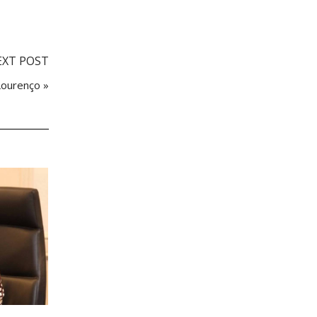
EXT POST
Lourenço »