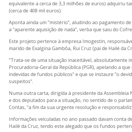
equivalente a cerca de 3,3 milhões de euros) adquiriu t
(cerca de 408 mil euros).
Aponta ainda um "mistério", aludindo ao pagamento de 
a "aparente aquisição de nada", verba que saiu do Cofre
Este projeto pertence à empresa Imogestin, responsável 
marido de Exalgina Gambôa, Rui Cruz (pai de Hailé da Cr
"Trata-se de uma situação inaceitável, absolutamente i
Procuradoria-Geral da República (PGR), apelando a que 
indevidas de fundos públicos" e que se instaure "o dev
suspeitos".
Numa outra carta, dirigida à presidente da Assembleia 
e dos deputados para a situação, no sentido de o parlam
Contas, "a fim da sua urgente resolução e responsabilizaç
Informações veiculadas no ano passado davam conta de
Hailé da Cruz, tendo este alegado que os fundos perten