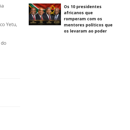
ôa
Os 10 presidentes
africanos que
romperam com os
co Yetu,
mentores políticos que
os levaram ao poder
 do