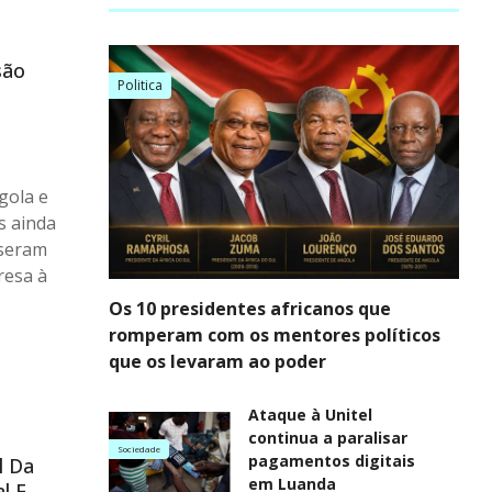
são
Politica
gola e
s ainda
sseram
resa à
Os 10 presidentes africanos que
romperam com os mentores políticos
que os levaram ao poder
Ataque à Unitel
continua a paralisar
Sociedade
pagamentos digitais
l Da
em Luanda
l E