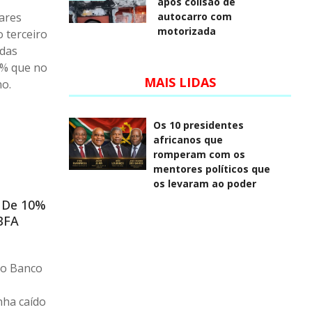
após colisão de
ares
autocarro com
motorizada
o terceiro
adas
6% que no
MAIS LIDAS
no.
Os 10 presidentes
africanos que
romperam com os
mentores políticos que
os levaram ao poder
s De 10%
BFA
do Banco
nha caído