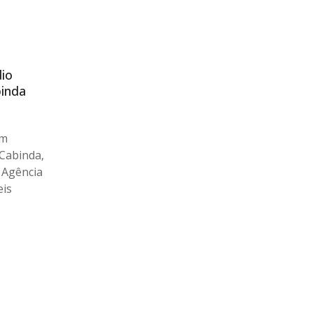
io
inda
um
Cabinda,
 Agência
eis