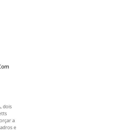
 Com
, dois
tts
orçar a
uadros e