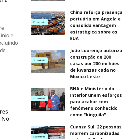
China reforça presença
portuária em Angola e
Economia
consolida vantagem
re
estratégica sobre os
ínio e
EUA
ncluindo
 de
João Lourenço autoriza
construção de 200
Sociedade
casas por 200 milhões
de kwanzas cada no
Moxico Leste
BNA e Ministério do
Interior unem esforços
Sociedade
para acabar com
fenómeno conhecido
res
como "kinguila"
s No
Cuanza Sul: 22 pessoas
morrem carbonizadas
Sociedade