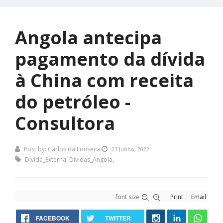
Angola antecipa
pagamento da dívida
à China com receita
do petróleo -
Consultora
Post by:
Carlos da Fonseca
27 Junho, 2022
Divida_Externa
,
Dividas_Angola
,
font size
Print
Email
FACEBOOK
TWITTER