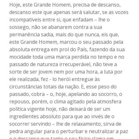
Hoje, este Grande Homem, precisa de descanso,
descanso este que apenas será salutar, se as vozes
incompatíveis entre si, que enfadam – lhe o
sossego, não se abanarem contra a sua
permanência sadia, mais do que nunca, eis que,
este Grande Homem, marcou o seu passado pela
absoluta entrega em prol do País, fazendo da sua
mocidade toda uma marca perdida no tempo e no
passado de natureza irrecuperável, não teve a
sorte de ser jovem nem por uma hora, a luta por
ele realizada, fez - lo herói entregue às
circunstâncias totais da nação. E, esse peso do
passado, cobra – o, hoje, apelando ao socorro, o
repouso, porém, o clima agitado pela atmosfera
política vigente hoje, não deixará de ser um
ingredientes absoluto para que ao invés de o
socorrer servindo – lhe de relaxamento, sirva de
pedra angular para o perturbar e neutralizar a paz
e o descanso que tanto o seu físico clama em