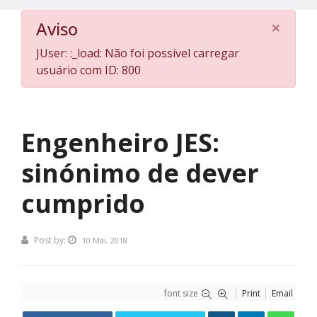
×
Aviso
JUser: :_load: Não foi possível carregar
usuário com ID: 800
Engenheiro JES:
sinónimo de dever
cumprido
Post by:
10 Mai, 2018
font size
Print
Email