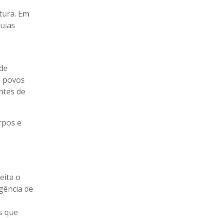
tura. Em
quias
 de
s povos
ntes de
rpos e
eita o
gência de
s que