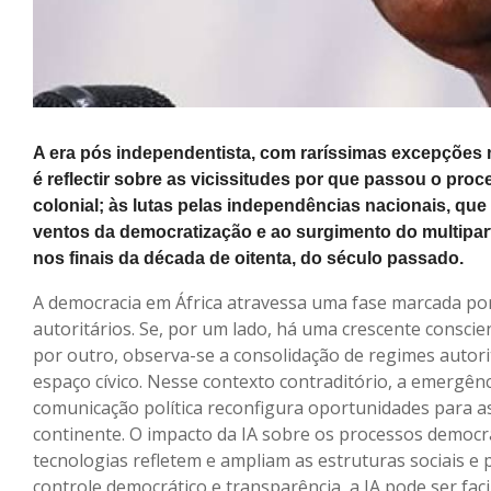
A era pós independentista, com raríssimas excepções 
é reflectir sobre as vicissitudes por que passou o pr
colonial; às lutas pelas independências nacionais, qu
ventos da democratização e ao surgimento do multipa
nos finais da década de oitenta, do século passado.
A democracia em África atravessa uma fase marcada por
autoritários. Se, por um lado, há uma crescente conscie
por outro, observa-se a consolidação de regimes autori
espaço cívico. Nesse contexto contraditório, a emergênci
comunicação política reconfigura oportunidades para 
continente. O impacto da IA sobre os processos democrá
tecnologias refletem e ampliam as estruturas sociais e p
controle democrático e transparência, a IA pode ser fac