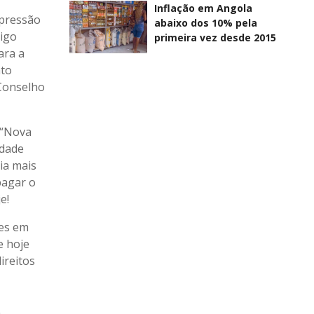
Inflação em Angola
xpressão
abaixo dos 10% pela
Digo
primeira vez desde 2015
ara a
nto
Conselho
 “Nova
idade
ia mais
pagar o
e!
ses em
e hoje
ireitos