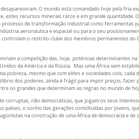
 desapareceram. O mundo está comandado hoje pela fria e
nte, estes recursos minerais raros e em grande quantidade. 
o processo de transformação industrial como ferramentas p
indústria aeronáutica e espacial ou para o seu posicioname
s controlam o restrito clube dos membros permanentes do 
erminam a competição das, hoje, potências determinantes na
 Unidos da América e da Rússia. Mas uma África sem estabil
a pobreza, mesmo que com elites e sociedades civis, cada d
brio dos poderes, ainda é frágil para impor preços, fazer 
 entre os grandes que determinam as regras no mundo de hoj
te corruptas, não democráticas, que jogam os seus interes
us países, o sonho das gerações constituídas por jovens, qu
gonistas na construção de uma África de democracia e de d