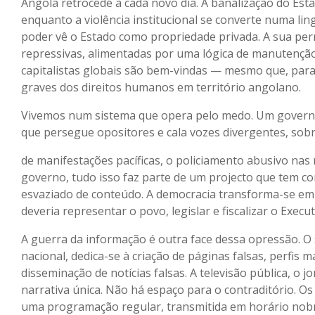
Angola retrocede a cada novo dia. A banalização do Est
enquanto a violência institucional se converte numa l
poder vê o Estado como propriedade privada. A sua per
repressivas, alimentadas por uma lógica de manutenção 
capitalistas globais são bem-vindas — mesmo que, para 
graves dos direitos humanos em território angolano.
Vivemos num sistema que opera pelo medo. Um governo q
que persegue opositores e cala vozes divergentes, sob
de manifestações pacíficas, o policiamento abusivo nas 
governo, tudo isso faz parte de um projecto que tem como
esvaziado de conteúdo. A democracia transforma-se em 
deveria representar o povo, legislar e fiscalizar o Exec
A guerra da informação é outra face dessa opressão. O 
nacional, dedica-se à criação de páginas falsas, perfis
disseminação de notícias falsas. A televisão pública, o j
narrativa única. Não há espaço para o contraditório. Os 
uma programação regular, transmitida em horário nobr