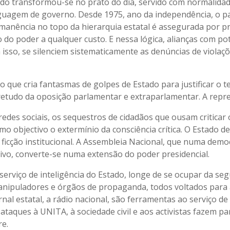
ado transformou-se no prato do dia, servido com normalidad
inguagem de governo. Desde 1975, ano da independência, o p
manência no topo da hierarquia estatal é assegurada por pr
do poder a qualquer custo. E nessa lógica, alianças com po
isso, se silenciem sistematicamente as denúncias de violaç
ue cria fantasmas de golpes de Estado para justificar o te
retudo da oposição parlamentar e extraparlamentar. A repr
redes sociais, os sequestros de cidadãos que ousam criticar 
 objectivo o extermínio da consciência crítica. O Estado de 
ficção institucional. A Assembleia Nacional, que numa demo
utivo, converte-se numa extensão do poder presidencial.
serviço de inteligência do Estado, longe de se ocupar da se
 manipuladores e órgãos de propaganda, todos voltados para
ornal estatal, a rádio nacional, são ferramentas ao serviço d
ataques à UNITA, à sociedade civil e aos activistas fazem pa
e.