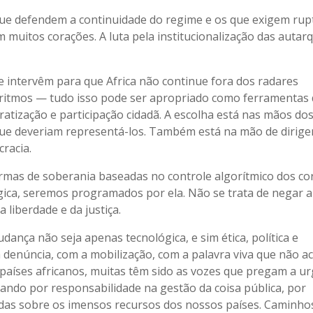
ue defendem a continuidade do regime e os que exigem rup
 muitos corações. A luta pela institucionalização das autar
e intervêm para que Africa não continue fora dos radares
 algoritmos — tudo isso pode ser apropriado como ferramentas
atização e participação cidadã. A escolha está nas mãos do
que deveriam representá-los. Também está na mão de dirige
racia.
formas de soberania baseadas no controle algorítmico dos co
ica, seremos programados por ela. Não se trata de negar a
 liberdade e da justiça.
ança não seja apenas tecnológica, e sim ética, política e
núncia, com a mobilização, com a palavra viva que não ac
países africanos, muitas têm sido as vozes que pregam a ur
ando por responsabilidade na gestão da coisa pública, por
adas sobre os imensos recursos dos nossos países. Caminho