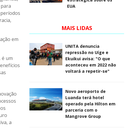
 para
EUA
 períodos
racia,
MAIS LIDAS
mação em
UNITA denuncia
repressão no Uíge e
, é um
Ekuikui avisa: "O que
aconteceu em 2022 não
enefícios
voltará a repetir-se"
sas
Novo aeroporto de
inovação
Luanda terá hotel
ocessos
operado pela Hilton em
ios
parceria com o
turo
Mangrove Group
iva, a