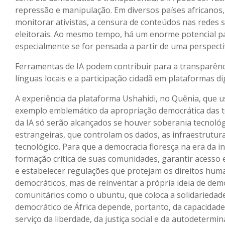
repressão e manipulação. Em diversos países africanos, 
monitorar ativistas, a censura de conteúdos nas redes
eleitorais. Ao mesmo tempo, há um enorme potencial para
especialmente se for pensada a partir de uma perspectiva
Ferramentas de IA podem contribuir para a transparênc
línguas locais e a participação cidadã em plataformas dig
A experiência da plataforma Ushahidi, no Quênia, que u
exemplo emblemático da apropriação democrática das t
da IA só serão alcançados se houver soberania tecnológi
estrangeiras, que controlam os dados, as infraestrutu
tecnológico. Para que a democracia floresça na era da int
formação crítica de suas comunidades, garantir acesso 
e estabelecer regulações que protejam os direitos hum
democráticos, mas de reinventar a própria ideia de demo
comunitários como o ubuntu, que coloca a solidariedade
democrático de África depende, portanto, da capacidade de
serviço da liberdade, da justiça social e da autodetermi