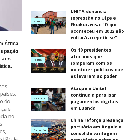
UNITA denuncia
repressão no Uíge e
Politica
Ekuikui avisa: "O que
aconteceu em 2022 não
voltará a repetir-se"
m África
Os 10 presidentes
ocupação
africanos que
r aos
Politica
romperam com os
tica,
mentores políticos que
os levaram ao poder
sos
Ataque à Unitel
países,
continua a paralisar
Sociedade
to do
pagamentos digitais
em Luanda
nça e
cia no
China reforça presença
s
portuária em Angola e
es,
Economia
consolida vantagem
gilância,
estratégica sobre os