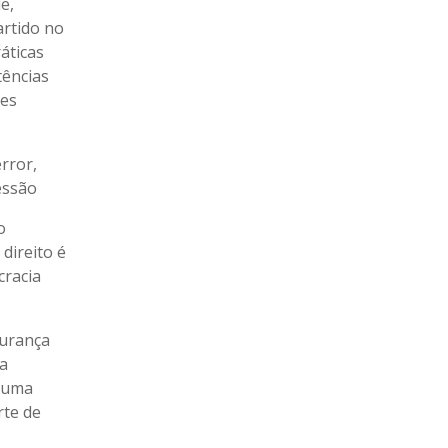
e,
artido no
áticas
tências
ões
rror,
essão
o
direito é
cracia
gurança
 a
e uma
rte de