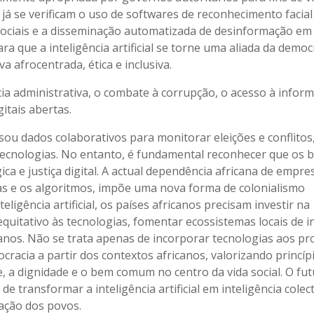
já se verificam o uso de softwares de reconhecimento facial
 sociais e a disseminação automatizada de desinformação em
 que a inteligência artificial se torne uma aliada da democ
 afrocentrada, ética e inclusiva.
ia administrativa, o combate à corrupção, o acesso à infor
itais abertas.
sou dados colaborativos para monitorar eleições e conflitos
ecnologias. No entanto, é fundamental reconhecer que os b
ca e justiça digital. A actual dependência africana de empre
ras e os algoritmos, impõe uma nova forma de colonialismo
eligência artificial, os países africanos precisam investir na
equitativo às tecnologias, fomentar ecossistemas locais de 
anos. Não se trata apenas de incorporar tecnologias aos pr
cracia a partir dos contextos africanos, valorizando princíp
, a dignidade e o bem comum no centro da vida social. O fu
 transformar a inteligência artificial em inteligência colect
nação dos povos.