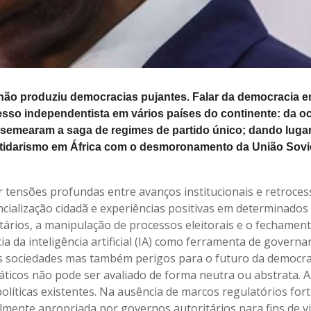
não produziu democracias pujantes. Falar da democracia e
ocesso independentista em vários países do continente: da 
e semearam a saga de regimes de partido único; dando luga
rtidarismo em África com o desmoronamento da União Sovié
 tensões profundas entre avanços institucionais e retroces
ncialização cidadã e experiências positivas em determinados 
tários, a manipulação de processos eleitorais e o fechamen
a da inteligência artificial (IA) como ferramenta de governa
as sociedades mas também perigos para o futuro da democra
ticos não pode ser avaliado de forma neutra ou abstrata. A
olíticas existentes. Na ausência de marcos regulatórios fort
ilmente apropriada por governos autoritários para fins de vi