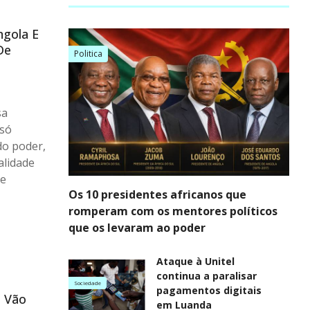
ngola E
De
Politica
sa
 só
do poder,
alidade
de
Os 10 presidentes africanos que
romperam com os mentores políticos
que os levaram ao poder
Ataque à Unitel
continua a paralisar
Sociedade
pagamentos digitais
s Vão
em Luanda