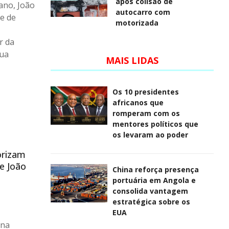
após colisão de
ano, João
autocarro com
e de
motorizada
r da
sua
MAIS LIDAS
Os 10 presidentes
africanos que
romperam com os
mentores políticos que
os levaram ao poder
orizam
e João
China reforça presença
portuária em Angola e
consolida vantagem
estratégica sobre os
EUA
 na