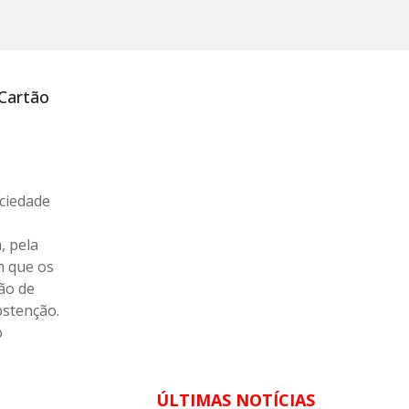
Cartão
ociedade
, pela
m que os
ão de
bstenção.
o
ÚLTIMAS NOTÍCIAS