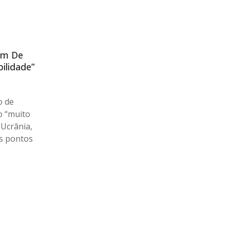
em De
ilidade”
o de
o “muito
 Ucrânia,
os pontos