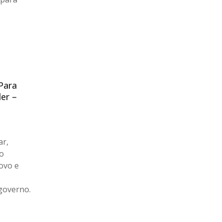
Para
er –
ar,
 o
ovo e
governo.