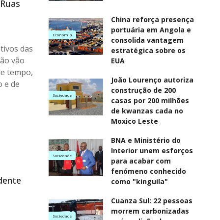
 Ruas
China reforça presença
portuária em Angola e
Economia
consolida vantagem
tivos das
estratégica sobre os
não vão
EUA
de tempo,
João Lourenço autoriza
o e de
construção de 200
Sociedade
casas por 200 milhões
de kwanzas cada no
Moxico Leste
BNA e Ministério do
Interior unem esforços
Sociedade
para acabar com
fenómeno conhecido
dente
como "kinguila"
Cuanza Sul: 22 pessoas
morrem carbonizadas
Sociedade