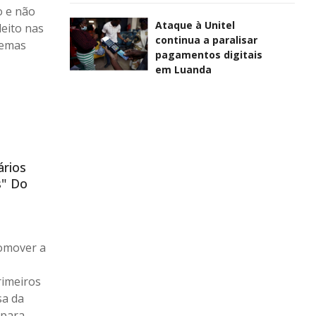
o e não
Ataque à Unitel
leito nas
continua a paralisar
lemas
pagamentos digitais
em Luanda
ários
s" Do
omover a
rimeiros
sa da
 para