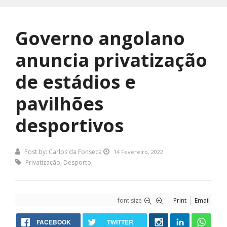
Governo angolano
anuncia privatização
de estádios e
pavilhões
desportivos
Post by:
Carlos da Fonseca
14 Fevereiro, 2022
Privatização
,
Desporto
,
font size
Print
Email
FACEBOOK
TWITTER