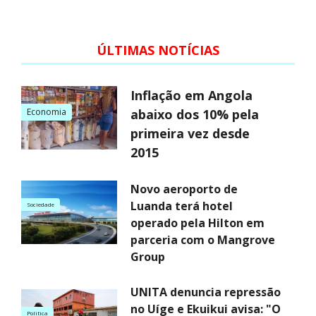
ÚLTIMAS NOTÍCIAS
Inflação em Angola
Economia
abaixo dos 10% pela
primeira vez desde
2015
Novo aeroporto de
Luanda terá hotel
Sociedade
operado pela Hilton em
parceria com o Mangrove
Group
UNITA denuncia repressão
no Uíge e Ekuikui avisa: "O
Politica