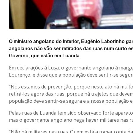
O ministro angolano do Interior, Eugénio Laborinho ga
angolanos não vão ser retirados das ruas num curto e
Governo, que estão em Luanda.
Em declarações à Lusa, o governante angolano à margem
Lourenço, e disse que a população deve sentir-se segur
"Nós estamos de prevenção, porque neste ato há muito
retirá-los agora das ruas, porque há trajetos que deve
população deve sentir-se segura e a nossa população est
Pelas ruas de Luanda tem sido observado forte aparato
mas o governante angolano nega haver militares nas r
"Não há militares nas ruas. Quem está a tomar conta da 