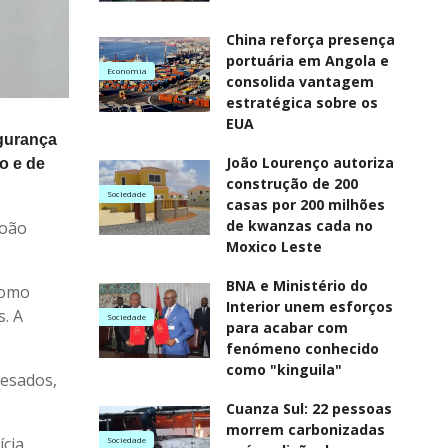
China reforça presença
portuária em Angola e
Economia
consolida vantagem
estratégica sobre os
EUA
egurança
João Lourenço autoriza
o e de
construção de 200
Sociedade
casas por 200 milhões
de kwanzas cada no
João
Moxico Leste
BNA e Ministério do
como
Interior unem esforços
s. A
Sociedade
para acabar com
fenómeno conhecido
como "kinguila"
pesados,
Cuanza Sul: 22 pessoas
morrem carbonizadas
ícia
Sociedade