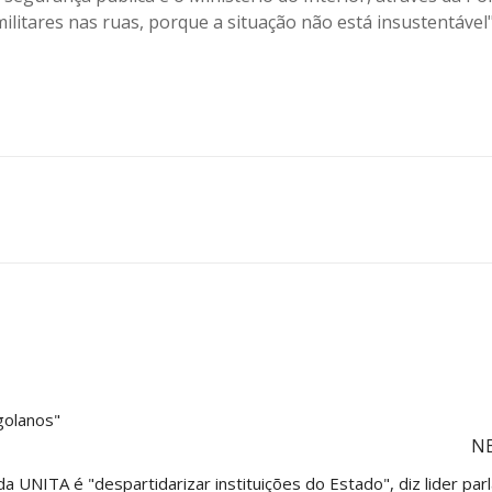
ilitares nas ruas, porque a situação não está insustentável
golanos"
N
da UNITA é "despartidarizar instituições do Estado", diz lider par