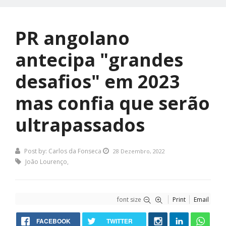
PR angolano
antecipa "grandes
desafios" em 2023
mas confia que serão
ultrapassados
Post by:
Carlos da Fonseca
28 Dezembro, 2022
João Lourenço
,
font size
Print
Email
FACEBOOK
TWITTER