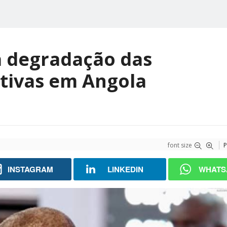
a degradação das
rtivas em Angola
font size
P
INSTAGRAM
LINKEDIN
WHATS