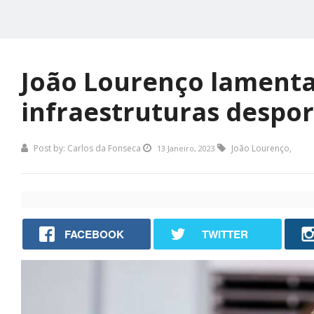
João Lourenço lament
infraestruturas despo
Post by:
Carlos da Fonseca
João Lourenço
,
13 Janeiro, 2023
FACEBOOK
TWITTER