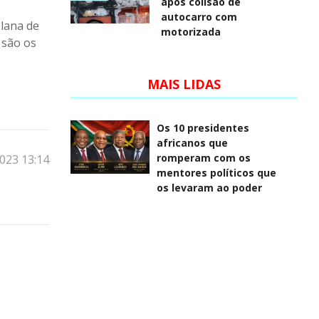
após colisão de
autocarro com
olana de
motorizada
 são os
MAIS LIDAS
Os 10 presidentes
africanos que
romperam com os
023 13:14
mentores políticos que
os levaram ao poder