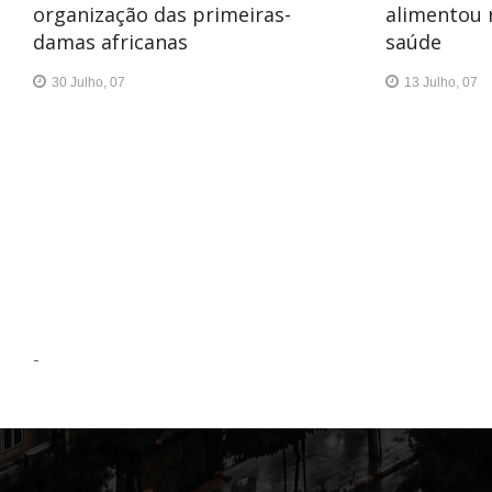
organização das primeiras-
alimentou 
damas africanas
saúde
30 Julho, 07
13 Julho, 07
-