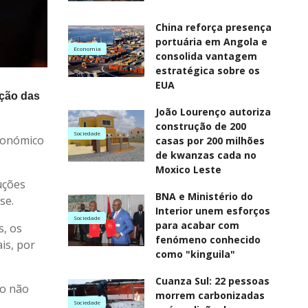
China reforça presença
portuária em Angola e
Economia
consolida vantagem
estratégica sobre os
EUA
ação das
João Lourenço autoriza
construção de 200
Sociedade
conómico
casas por 200 milhões
de kwanzas cada no
Moxico Leste
uções
BNA e Ministério do
se.
Interior unem esforços
Sociedade
para acabar com
s, os
fenómeno conhecido
is, por
como "kinguila"
Cuanza Sul: 22 pessoas
no não
morrem carbonizadas
Sociedade