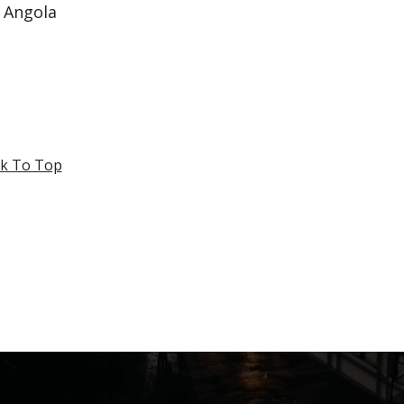
m Angola
k To Top