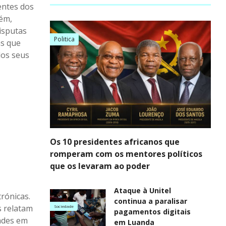
entes dos
rém,
isputas
Politica
as que
dos seus
Os 10 presidentes africanos que
romperam com os mentores políticos
que os levaram ao poder
Ataque à Unitel
rónicas.
continua a paralisar
s relatam
Sociedade
pagamentos digitais
dades em
em Luanda