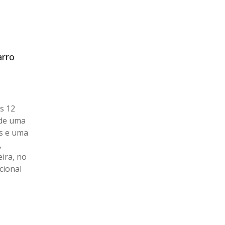
arro
s 12
 de uma
os e uma
,
ira, no
cional
.