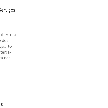
Serviços
o
cobertura
o dos
 quarto
terça-
ta nos
os