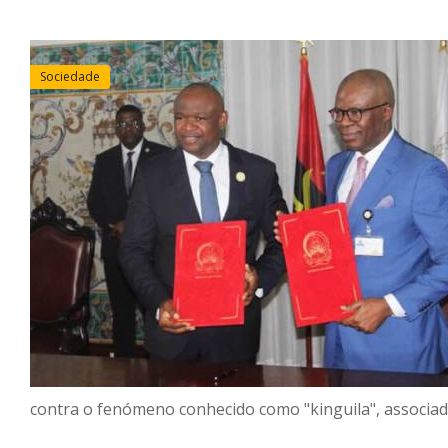
Sociedade
contra o fenómeno conhecido como "kinguila", associa