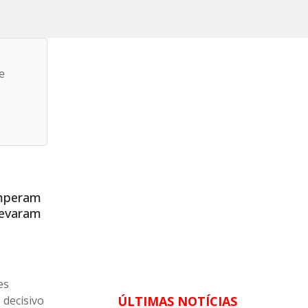
e
omperam
Levaram
es
 decisivo
ÚLTIMAS NOTÍCIAS