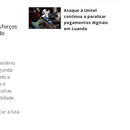
Ataque à Unitel
continua a paralisar
pagamentos digitais
sforços
em Luanda
do
istério
egunda-
ado a
s e
outras
ilidade
car a luta