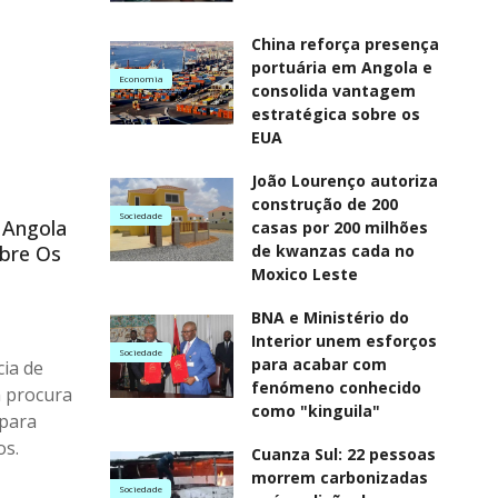
China reforça presença
portuária em Angola e
Economia
consolida vantagem
estratégica sobre os
EUA
João Lourenço autoriza
construção de 200
Sociedade
 Angola
casas por 200 milhões
obre Os
de kwanzas cada no
Moxico Leste
BNA e Ministério do
Interior unem esforços
Sociedade
para acabar com
cia de
fenómeno conhecido
 procura
como "kinguila"
 para
os.
Cuanza Sul: 22 pessoas
morrem carbonizadas
Sociedade