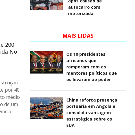
após colisão de
autocarro com
motorizada
MAIS LIDAS
De 200
Cada No
Os 10 presidentes
africanos que
romperam com os
mentores políticos que
os levaram ao poder
nstrução
te por 40
sto médio
China reforça presença
to de um
portuária em Angola e
íncia.
consolida vantagem
estratégica sobre os
EUA