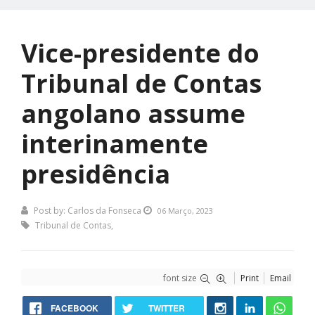
Vice-presidente do
Tribunal de Contas
angolano assume
interinamente
presidência
Post by:
Carlos da Fonseca
06 Março, 2023
Tribunal de Contas
,
font size
Print
Email
FACEBOOK
TWITTER