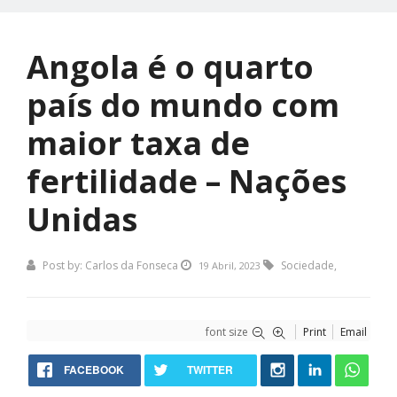
Angola é o quarto
país do mundo com
maior taxa de
fertilidade – Nações
Unidas
Post by:
Carlos da Fonseca
Sociedade
,
19 Abril, 2023
font size
Print
Email
FACEBOOK
TWITTER