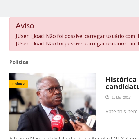
Aviso
JUser: :_load: Não foi possível carregar usuário com I
JUser: :_load: Não foi possível carregar usuário com I
Politica
Histórica
Politica
candidatu
11 Mai, 2017
Rate this item
A Frente Nacional de Libertação de Angola (FNLA) é qua