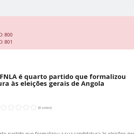
D: 800
D: 801
 FNLA é quarto partido que formalizou
ra às eleições gerais de Angola
(0 votes)
rto partido que formalizou a sua candidatura às eleições ge