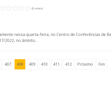
(0 votes)
mente nessa quarta-feira, no Centro de Conferências de Be
17/2022, no âmbito…
407
408
409
410
411
412
Próximo
Fim