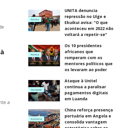
UNITA denuncia
repressão no Uíge e
Politica
Ekuikui avisa: "O que
de
aconteceu em 2022 não
voltará a repetir-se"
Os 10 presidentes
 à
africanos que
Politica
romperam com os
mentores políticos que
os levaram ao poder
Ataque à Unitel
continua a paralisar
Sociedade
pagamentos digitais
em Luanda
nte a
China reforça presença
portuária em Angola e
Economia
consolida vantagem
estratégica sobre os