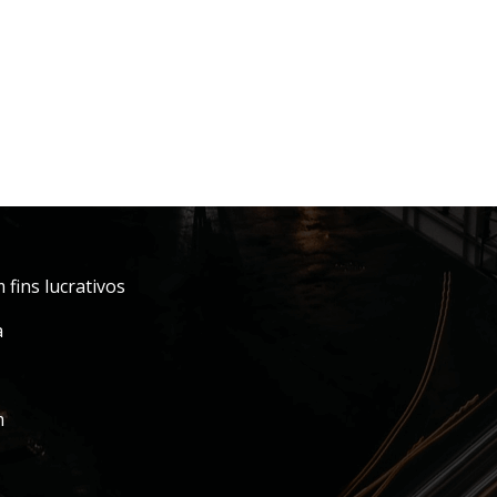
fins lucrativos
a
m