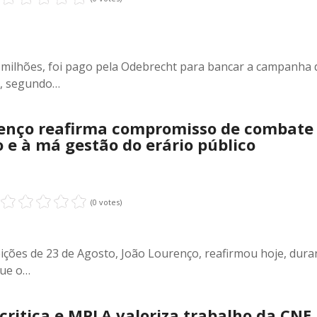
0 milhões, foi pago pela Odebrecht para bancar a campanha 
s, segundo…
renço reafirma compromisso de combate
 e à má gestão do erário público
(0 votes)
ições de 23 de Agosto, João Lourenço, reafirmou hoje, dura
que o…
critica e MPLA valoriza trabalho da CNE