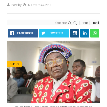
Post by:
12 Fevereiro, 2018
font size
Print
Email
FACEBOOK
TWITTER
Cultura
Rei do povo Lunda Cokwe, Muene Muatxissengue Watembo