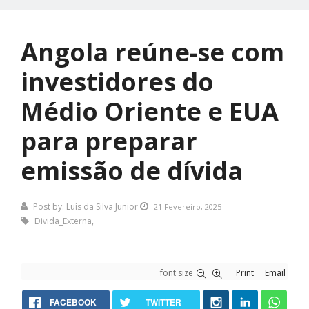
Angola reúne-se com
investidores do
Médio Oriente e EUA
para preparar
emissão de dívida
Post by:
Luís da Silva Junior
21 Fevereiro, 2025
Divida_Externa
,
font size
Print
Email
FACEBOOK
TWITTER