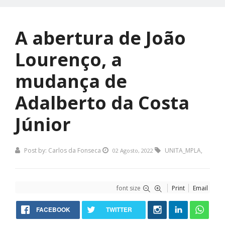
A abertura de João
Lourenço, a
mudança de
Adalberto da Costa
Júnior
Post by:
Carlos da Fonseca
UNITA_MPLA
,
02 Agosto, 2022
font size
Print
Email
FACEBOOK
TWITTER