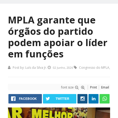
MPLA garante que
órgãos do partido
podem apoiar o líder
em funções
Post by:
Luís da Silva Jr.
Congresso do MPLA
,
02 Junho, 2026
font size
Print
Email
FACEBOOK
TWITTER