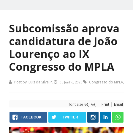
Subcomissão aprova
candidatura de João
Lourenço ao IX
Congresso do MPLA
Post by:
Luís da Silva Jr.
Congresso do MPLA
,
05 Junho, 2026
font size
Print
Email
FACEBOOK
TWITTER