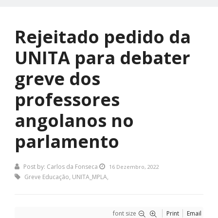
Rejeitado pedido da
UNITA para debater
greve dos
professores
angolanos no
parlamento
Post by:
Carlos da Fonseca
16 Dezembro, 2022
Greve Educação
,
UNITA_MPLA
,
font size
Print
Email