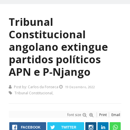
Tribunal
Constitucional
angolano extingue
partidos políticos
APN e P-Njango
Post by:
Carlos da Fonseca
19 Dezembro, 2022
Tribunal Constitucional
,
font size
Print
Email
FACEBOOK
TWITTER