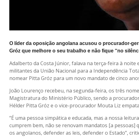
O líder da oposição angolana acusou o procurador-gera
Gróz que melhore o seu trabalho e não fique “no silênc
Adalberto da Costa Júnior, falava na terça-feira à noit
militantes da União Nacional para a Independência Tot
nomear Pitta Gróz para um novo mandato de cinco anos
João Lourenço recebeu, na segunda-feira, os três nome
Magistratura do Ministério Público, sendo a procurador
Hélder Pitta Gróz e o vice-procurador Mouta Liz empat
“É uma pessoa simpática e educada, mas a nossa leitur
cumprem bem, não se renovam mandatos [a pessoas] qu
os angolanos, defender as leis, defender o Estado”, crit