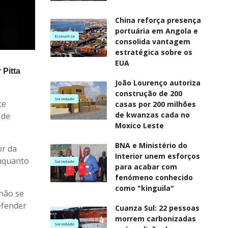
China reforça presença
portuária em Angola e
Economia
consolida vantagem
estratégica sobre os
EUA
 Pitta
João Lourenço autoriza
construção de 200
Sociedade
te
casas por 200 milhões
de kwanzas cada no
 de
Moxico Leste
BNA e Ministério do
or da
Interior unem esforços
enquanto
Sociedade
para acabar com
fenómeno conhecido
como "kinguila"
não se
efender
Cuanza Sul: 22 pessoas
morrem carbonizadas
Sociedade