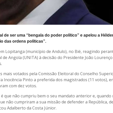
l de ser uma “bengala do poder político” e apelou a Hélder
io das ordens políticas”.
e em Lopitanga (município de Andulo), no Bié, reagindo peran
al de Angola (UNITA) à decisão do Presidente João Lourenço
.
s mais votados pela Comissão Eleitoral do Conselho Superi
a Inocência Pinto a preferida dos magistrados (11 votos), 
aram com dez votos.
a é que não cumpriu bem o seu mandato anterior e, quando 
e não cumpriram a sua missão de defender a República, d
icou Adalberto da Costa Júnior.