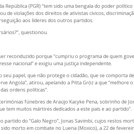
da República (PGR) “tem sido uma bengala do poder político
u de violações dos direitos de ativistas cívicos, discriminaç
erseguição aos líderes dos outros partidos.
sários?”, questionou.
a ser reconduzido porque “cumpriu o programa de quem gove
esse nacional” e exigiu uma justiça independente.
o seu papel, que não protege o cidadão, que se comporta d
erve Angola”, atirou, apelando a Pitta Gróz a que “melhore o
das ordens políticas”.
 cerimónias fúnebres de Araújo Kacyke Pena, sobrinho de Jo
e tem muitos mártires dedicados a este país e ao partido”.
 partido do “Galo Negro”, Jonas Savimbi, cujos restos mort
r sido morto em combate no Luena (Moxico), a 22 de feverei