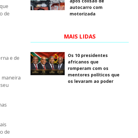
após colisão de
 que
autocarro com
ão de
motorizada
MAIS LIDAS
Os 10 presidentes
rna e de
africanos que
romperam com os
mentores políticos que
e maneira
os levaram ao poder
 seu
nas
ais
ro de