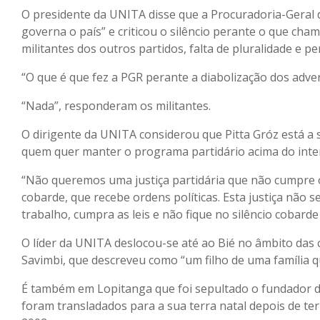
O presidente da UNITA disse que a Procuradoria-Geral 
governa o país” e criticou o silêncio perante o que chamo
militantes dos outros partidos, falta de pluralidade e p
“O que é que fez a PGR perante a diabolização dos adver
“Nada”, responderam os militantes.
O dirigente da UNITA considerou que Pitta Gróz está 
quem quer manter o programa partidário acima do inter
“Não queremos uma justiça partidária que não cumpre 
cobarde, que recebe ordens políticas. Esta justiça não s
trabalho, cumpra as leis e não fique no silêncio cobarde 
O líder da UNITA deslocou-se até ao Bié no âmbito das
Savimbi, que descreveu como “um filho de uma família qu
É também em Lopitanga que foi sepultado o fundador do
foram transladados para a sua terra natal depois de te