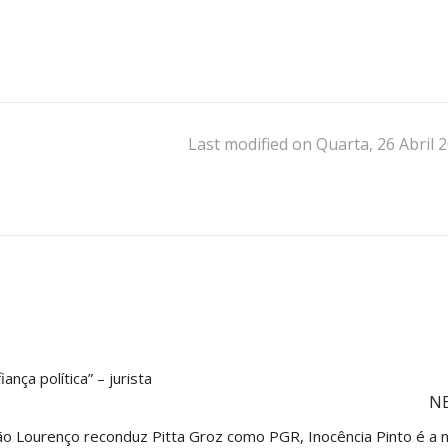
Last modified on Quarta, 26 Abril 
nça política” – jurista
N
ão Lourenço reconduz Pitta Groz como PGR, Inocência Pinto é a n