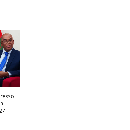
gresso
na
27