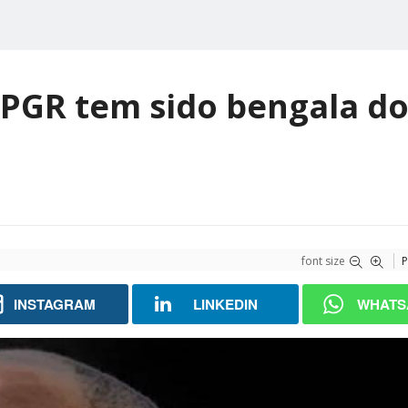
 PGR tem sido bengala d
font size
P
INSTAGRAM
LINKEDIN
WHATS