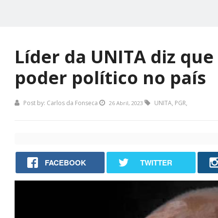
Líder da UNITA diz que
poder político no país
Post by:
Carlos da Fonseca
UNITA
,
PGR
,
26 Abril, 2023
FACEBOOK
TWITTER