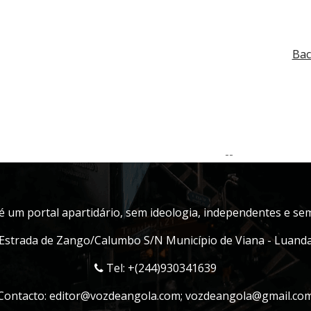
Bac
--
é um portal apartidário, sem ideologia, independentes e sem 
Estrada de Zango/Calumbo S/N Município de Viana - Luand
Tel: +(244)930341639
Contacto:
editor@vozdeangola.com
;
vozdeangola@gmail.co