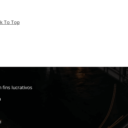
k To Top
fins lucrativos
a
m