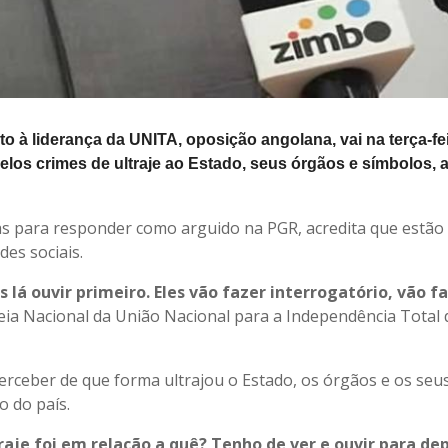
o à liderança da UNITA, oposição angolana, vai na terça-fe
elos crimes de ultraje ao Estado, seus órgãos e símbolos,
ias para responder como arguido na PGR, acredita que estão
es sociais.
á ouvir primeiro. Eles vão fazer interrogatório, vão fa
eia Nacional da União Nacional para a Independência Total 
rceber de que forma ultrajou o Estado, os órgãos e os seu
o do país.
raje foi em relação a quê? Tenho de ver e ouvir para de