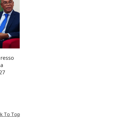
gresso
na
27
k To Top