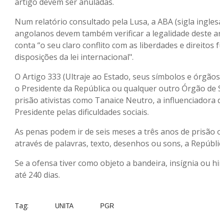
artigo devem ser anuladas.
Num relatório consultado pela Lusa, a ABA (sigla ingle
angolanos devem também verificar a legalidade deste a
conta “o seu claro conflito com as liberdades e direit
disposições da lei internacional".
O Artigo 333 (Ultraje ao Estado, seus símbolos e órgãos
o Presidente da República ou qualquer outro Órgão de S
prisão ativistas como Tanaice Neutro, a influenciadora
Presidente pelas dificuldades sociais.
As penas podem ir de seis meses a três anos de prisão o
através de palavras, texto, desenhos ou sons, a Repúbl
Se a ofensa tiver como objeto a bandeira, insígnia ou h
até 240 dias.
Tag:
UNITA
PGR