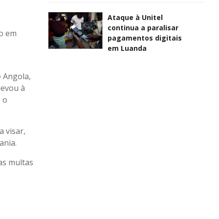
Ataque à Unitel
continua a paralisar
do em
pagamentos digitais
em Luanda
e Angola,
levou à
 o
 visar,
ania.
 as multas