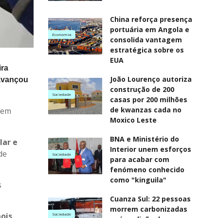
China reforça presença
portuária em Angola e
Economia
consolida vantagem
estratégica sobre os
EUA
ira
João Lourenço autoriza
 avançou
construção de 200
Sociedade
casas por 200 milhões
de kwanzas cada no
 em
Moxico Leste
BNA e Ministério do
lar e
Interior unem esforços
de
Sociedade
para acabar com
fenómeno conhecido
como "kinguila"
s
Cuanza Sul: 22 pessoas
morrem carbonizadas
pois
Sociedade