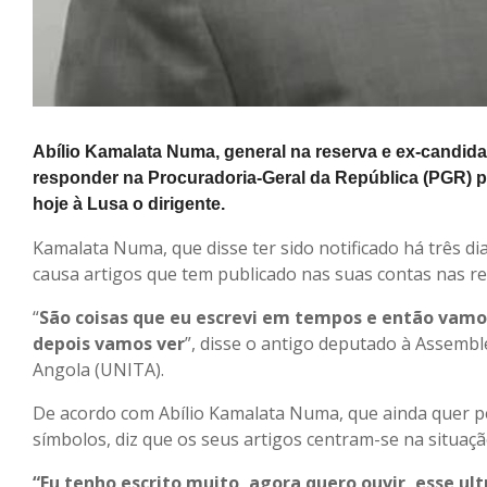
Abílio Kamalata Numa, general na reserva e ex-candidat
responder na Procuradoria-Geral da República (PGR) p
hoje à Lusa o dirigente.
Kamalata Numa, que disse ter sido notificado há três d
causa artigos que tem publicado nas suas contas nas red
“
São coisas que eu escrevi em tempos e então vamos l
depois vamos ver
”, disse o antigo deputado à Assembl
Angola (UNITA).
De acordo com Abílio Kamalata Numa, que ainda quer pe
símbolos, diz que os seus artigos centram-se na situaçã
“Eu tenho escrito muito, agora quero ouvir, esse ult