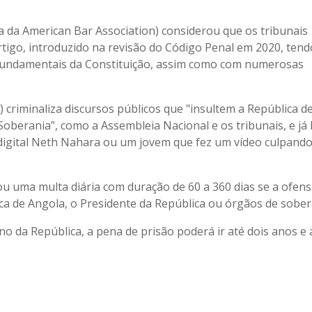
sa da American Bar Association) considerou que os tribunais
rtigo, introduzido na revisão do Código Penal em 2020, ten
os fundamentais da Constituição, assim como com numerosas
) criminaliza discursos públicos que "insultem a República d
oberania”, como a Assembleia Nacional e os tribunais, e já 
 digital Neth Nahara ou um jovem que fez um vídeo culpando
u uma multa diária com duração de 60 a 360 dias se a ofensa
ica de Angola, o Presidente da República ou órgãos de sober
ino da República, a pena de prisão poderá ir até dois anos e