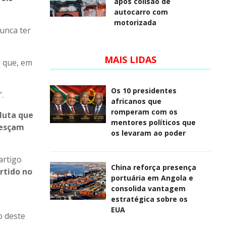
após colisão de
autocarro com
motorizada
unca ter
MAIS LIDAS
u que, em
Os 10 presidentes
”.
africanos que
romperam com os
 luta que
mentores políticos que
resçam
os levaram ao poder
artigo
China reforça presença
rtido no
portuária em Angola e
consolida vantagem
estratégica sobre os
EUA
o deste