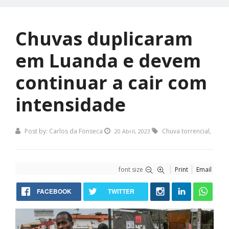
Chuvas duplicaram
em Luanda e devem
continuar a cair com
intensidade
Post by:
Carlos da Fonseca
Chuva torrencial
,
20 Abril, 2023
font size
Print
Email
FACEBOOK
TWITTER