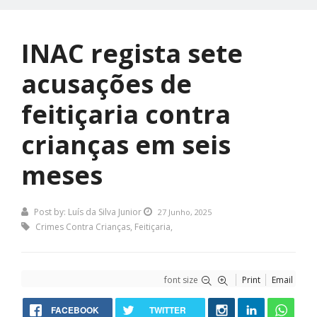
INAC regista sete
acusações de
feitiçaria contra
crianças em seis
meses
Post by:
Luís da Silva Junior
27 Junho, 2025
Crimes Contra Crianças
,
Feitiçaria
,
font size
Print
Email
FACEBOOK
TWITTER