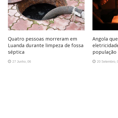
Quatro pessoas morreram em
Angola que
Luanda durante limpeza de fossa
eletricida
séptica
população 
27 Junho, 06
20 Setembro, 