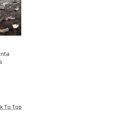
enta
s
k To Top