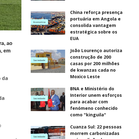
China reforça presença
portuária em Angola e
Economia
consolida vantagem
estratégica sobre os
EUA
ra, ao
João Lourenço autoriza
a, em
construção de 200
Sociedade
casas por 200 milhões
de kwanzas cada no
Moxico Leste
o da
BNA e Ministério do
Interior unem esforços
da
Sociedade
para acabar com
fenómeno conhecido
como "kinguila"
o
Cuanza Sul: 22 pessoas
morrem carbonizadas
Sociedade