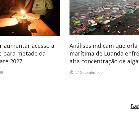
r aumentar acesso a
Análises indicam que orla
de para metade da
marítima de Luanda enfr
até 2027
alta concentração de alga
09
17 Setembro, 09
Bac