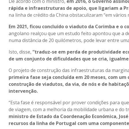
De acordo com o ministro,
em 2016, o Governo assino
rápida e infraestruturas de apoio, que ligariam a P
na linha de crédito da China obstaculizaram “em vários
Em 2021, ficou concluído o viaduto da Corimba e o 
angolano realçou que um estudo feito apontou que a de
numa distância de 20 quilómetros, pode levar entre um
Isto, disse,
“traduz-se em perda de produtividade e
de um conjunto de dificuldades que se cria, igual
O projeto de construção das infraestruturas da margin
primeira fase seja concluída em 20 meses, com um c
construção de viadutos, da via, de nós e de habita
intervenção.
“Esta fase é responsável por prover condições para que
de viagem, com a melhoria da mobilidade urbana e do t
ministro de Estado da Coordenação Económica, José
recursos da linha de Portugal com uma componente