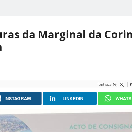
uras da Marginal da Cor
a
font size
P
INSTAGRAM
LINKEDIN
WHATS