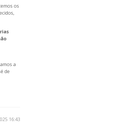
 temos os
ecidos,
rias
não
tamos a
sé de
025 16:43