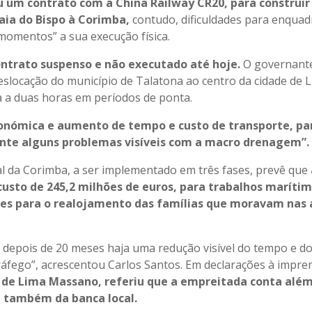
u um contrato com a China Railway CR20, para construir
raia do Bispo à Corimba,
contudo, dificuldades para enqua
 momentos” a sua execução física.
contrato suspenso e não executado até hoje.
O governant
slocação do município de Talatona ao centro da cidade de 
a a duas horas em períodos de ponta.
conómica e aumento de tempo e custo de transporte, pa
mente alguns problemas visíveis com a macro drenagem”.
al da Corimba, a ser implementado em três fases, prevê que
usto de 245,2 milhões de euros, para trabalhos marítim
ções para o realojamento das famílias que moravam nas 
 depois de 20 meses haja uma redução visível do tempo e d
ráfego”, acrescentou Carlos Santos. Em declarações à impre
 de Lima Massano, referiu que a empreitada conta alé
 também da banca local.