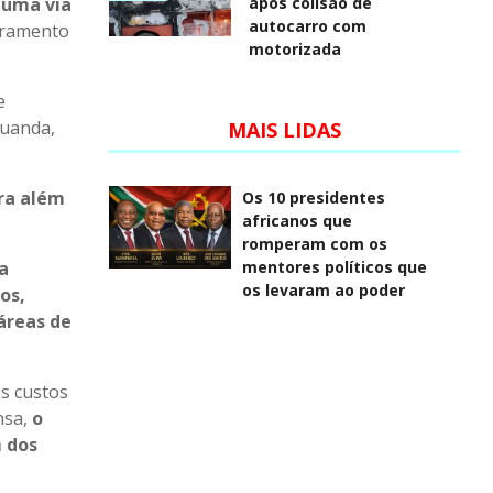
após colisão de
 uma via
autocarro com
dramento
motorizada
e
Luanda,
MAIS LIDAS
ra além
Os 10 presidentes
africanos que
romperam com os
mentores políticos que
a
os levaram ao poder
os,
áreas de
os custos
nsa,
o
m dos