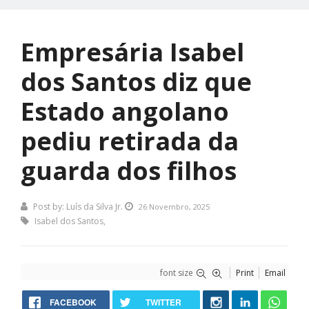
Empresária Isabel
dos Santos diz que
Estado angolano
pediu retirada da
guarda dos filhos
Post by:
Luís da Silva Jr.
26 Novembro, 2025
Isabel dos Santos
,
font size
Print
Email
FACEBOOK
TWITTER