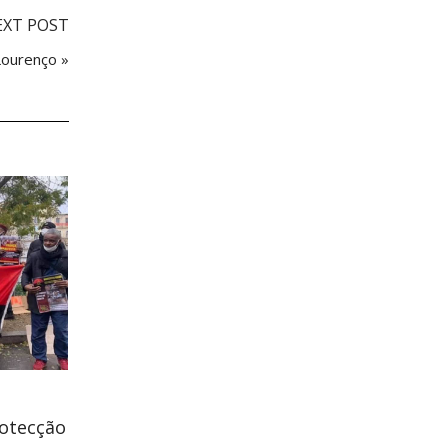
EXT POST
Lourenço »
rotecção