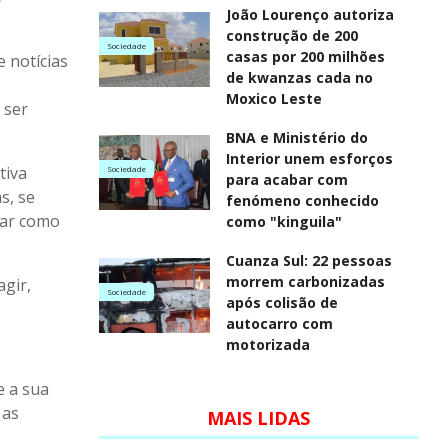
João Lourenço autoriza
construção de 200
Sociedade
casas por 200 milhões
 notícias
de kwanzas cada no
Moxico Leste
 ser
BNA e Ministério do
Interior unem esforços
tiva
Sociedade
para acabar com
s, se
fenómeno conhecido
car como
como "kinguila"
Cuanza Sul: 22 pessoas
morrem carbonizadas
agir,
Sociedade
após colisão de
autocarro com
motorizada
e a sua
 as
MAIS LIDAS