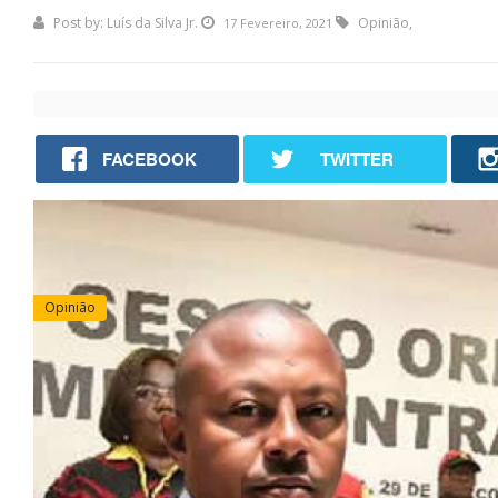
Post by:
Luís da Silva Jr.
Opinião
,
17 Fevereiro, 2021
FACEBOOK
TWITTER
Opinião