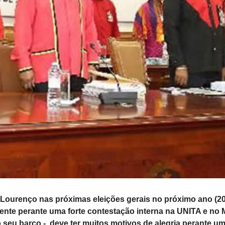
o Lourenço nas próximas eleições gerais no próximo ano (20
nte perante uma forte contestação interna na UNITA e no
 seu barco -, deve ter muitos motivos de alegria perante u