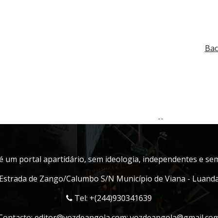
Bac
--
é um portal apartidário, sem ideologia, independentes e sem 
Estrada de Zango/Calumbo S/N Município de Viana - Luand
Tel: +(244)930341639
Contacto:
editor@vozdeangola.com
;
vozdeangola@gmail.co