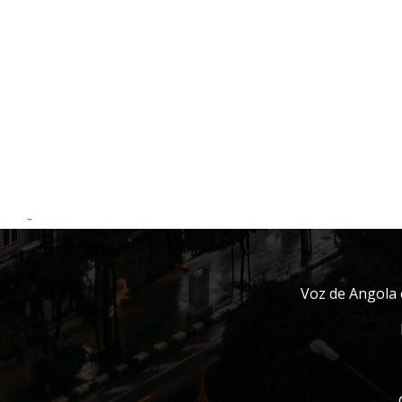
-
Voz de Angola 