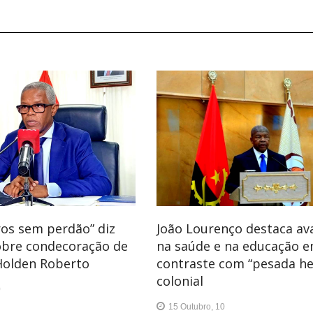
ros sem perdão” diz
João Lourenço destaca av
obre condecoração de
na saúde e na educação 
Holden Roberto
contraste com “pesada he
colonial
0
15 Outubro, 10