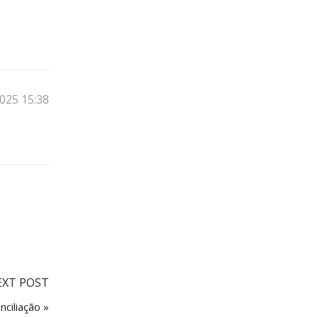
025 15:38
EXT POST
nciliação »