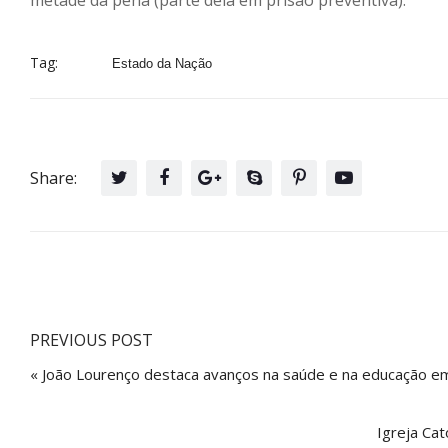
metade da pena (parte dela em prisão preventiva).
Tag:
Estado da Nação
Share:
PREVIOUS POST
« João Lourenço destaca avanços na saúde e na educação em
Igreja Cat