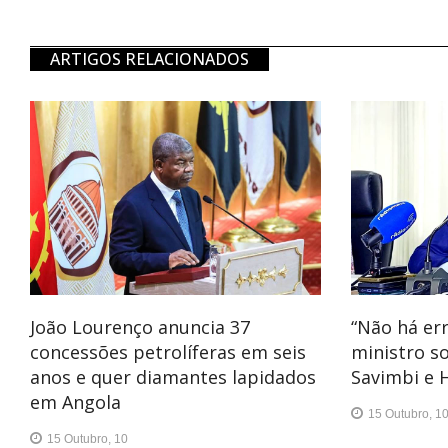
ARTIGOS RELACIONADOS
João Lourenço anuncia 37
“Não há er
concessões petrolíferas em seis
ministro s
anos e quer diamantes lapidados
Savimbi e 
em Angola
15 Outubro, 1
15 Outubro, 10