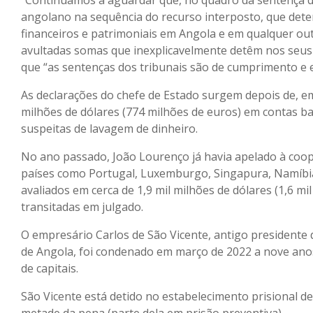
“Continuamos a aguardar que, no quadro da sentença d
angolano na sequência do recurso interposto, que dete
financeiros e patrimoniais em Angola e em qualquer ou
avultadas somas que inexplicavelmente detêm nos seus
que “as sentenças dos tribunais são de cumprimento e e
As declarações do chefe de Estado surgem depois de, em 
milhões de dólares (774 milhões de euros) em contas b
suspeitas de lavagem de dinheiro.
No ano passado, João Lourenço já havia apelado à coop
países como Portugal, Luxemburgo, Singapura, Namíbia
avaliados em cerca de 1,9 mil milhões de dólares (1,6 mi
transitadas em julgado.
O empresário Carlos de São Vicente, antigo presidente 
de Angola, foi condenado em março de 2022 a nove anos
de capitais.
São Vicente está detido no estabelecimento prisional 