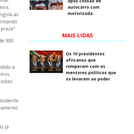
onal
após colisão de
ivos
autocarro com
motorizada
ngola as
centando
preze”.
MAIS LIDAS
de 900
Os 10 presidentes
africanos que
romperam com os
edido a
mentores políticos que
eiros
os levaram ao poder
cisões
residente
ueamento
o já