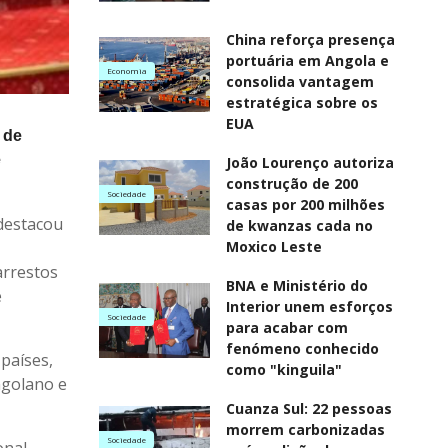
China reforça presença
portuária em Angola e
Economia
consolida vantagem
estratégica sobre os
EUA
 de
e
João Lourenço autoriza
construção de 200
Sociedade
casas por 200 milhões
 destacou
de kwanzas cada no
Moxico Leste
arrestos
BNA e Ministério do
e
Interior unem esforços
Sociedade
para acabar com
fenómeno conhecido
 países,
como "kinguila"
ngolano e
Cuanza Sul: 22 pessoas
morrem carbonizadas
Sociedade