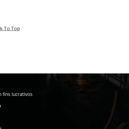
k To Top
fins lucrativos
a
m