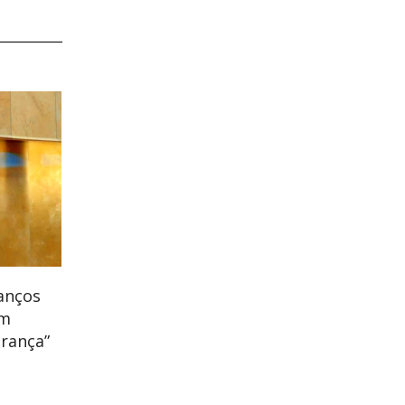
anços
em
rança”