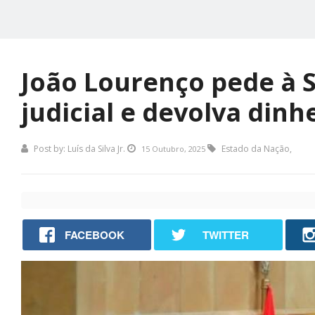
João Lourenço pede à 
judicial e devolva dinh
Post by:
Luís da Silva Jr.
Estado da Nação
,
15 Outubro, 2025
FACEBOOK
TWITTER