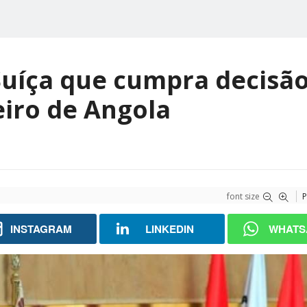
Suíça que cumpra decisã
eiro de Angola
font size
P
INSTAGRAM
LINKEDIN
WHATS