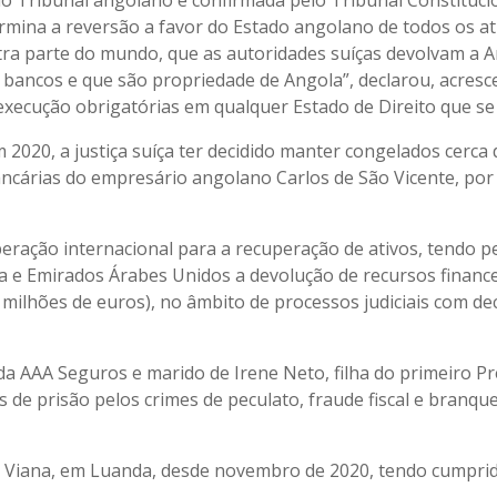
o Tribunal angolano e confirmada pelo Tribunal Constituci
rmina a reversão a favor do Estado angolano de todos os at
tra parte do mundo, que as autoridades suíças devolvam a A
 bancos e que são propriedade de Angola”, declarou, acres
xecução obrigatórias em qualquer Estado de Direito que se 
2020, a justiça suíça ter decidido manter congelados cerca 
ancárias do empresário angolano Carlos de São Vicente, por
eração internacional para a recuperação de ativos, tendo p
 e Emirados Árabes Unidos a devolução de recursos financ
l milhões de euros), no âmbito de processos judiciais com de
da AAA Seguros e marido de Irene Neto, filha do primeiro P
 de prisão pelos crimes de peculato, fraude fiscal e branq
de Viana, em Luanda, desde novembro de 2020, tendo cumprid