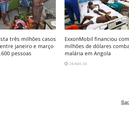
ista três milhões casos
ExxonMobil financiou com
 entre janeiro e março
milhões de dólares comba
2.600 pessoas
malária em Angola
24 Abril, 04
Bac