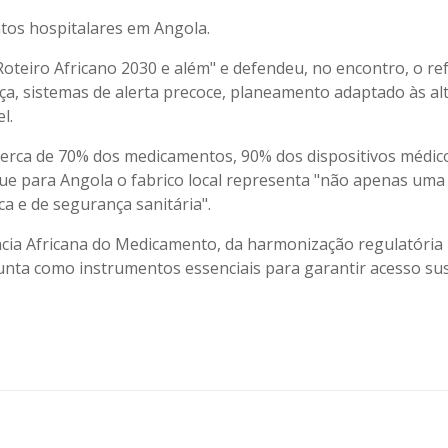
ntos hospitalares em Angola.
teiro Africano 2030 e além" e defendeu, no encontro, o re
ça, sistemas de alerta precoce, planeamento adaptado às al
l.
cerca de 70% dos medicamentos, 90% dos dispositivos médic
 que para Angola o fabrico local representa "não apenas um
 e de segurança sanitária".
ncia Africana do Medicamento, da harmonização regulatória
unta como instrumentos essenciais para garantir acesso su