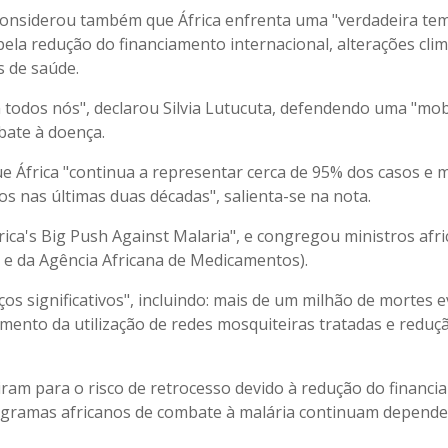
 considerou também que África enfrenta uma "verdadeira te
ela redução do financiamento internacional, alterações clim
s de saúde.
todos nós", declarou Silvia Lutucuta, defendendo uma "mob
bate à doença.
ue África "continua a representar cerca de 95% dos casos e 
 nas últimas duas décadas", salienta-se na nota.
ica's Big Push Against Malaria", e congregou ministros afri
 e da Agência Africana de Medicamentos).
significativos", incluindo: mais de um milhão de mortes ev
mento da utilização de redes mosquiteiras tratadas e reduç
iram para o risco de retrocesso devido à redução do financ
rogramas africanos de combate à malária continuam depende