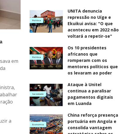
UNITA denuncia
repressão no Uíge e
Politica
Ekuikui avisa: "O que
aconteceu em 2022 não
voltará a repetir-se"
 a
Os 10 presidentes
africanos que
Politica
romperam com os
ursava em
mentores políticos que
 da
os levaram ao poder
Ataque à Unitel
nistra,
continua a paralisar
rabalhar
Sociedade
pagamentos digitais
eração
em Luanda
China reforça presença
uzir a
portuária em Angola e
Economia
consolida vantagem
estratégica sobre os