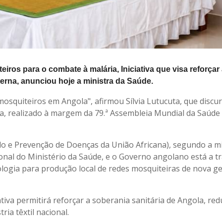
ros para o combate à malária, Iniciativa que visa reforçar
terna, anunciou hoje a ministra da Saúde.
mosquiteiros em Angola", afirmou Sílvia Lutucuta, que disc
ia, realizado à margem da 79.ª Assembleia Mundial da Saúde
olo e Prevenção de Doenças da União Africana), segundo a mi
onal do Ministério da Saúde, e o Governo angolano está a t
logia para produção local de redes mosquiteiras de nova g
ativa permitirá reforçar a soberania sanitária de Angola, red
ia têxtil nacional.