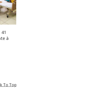
 41
te à
k To Top