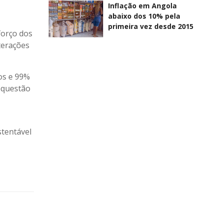
Inflação em Angola
abaixo dos 10% pela
primeira vez desde 2015
forço dos
terações
os e 99%
a questão
stentável