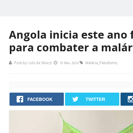
Angola inicia este ano
para combater a malár
Post by:
Luís da Silva Jr.
Malária_Paludismo
,
19 Mai, 2026
FACEBOOK
TWITTER