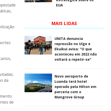
mpestade
EUA
áticas,
MAIS LIDAS
ilização
UNITA denuncia
mortes
repressão no Uíge e
Ekuikui avisa: "O que
aconteceu em 2022 não
canos,
voltará a repetir-se"
itadas;
Novo aeroporto de
ão da
Luanda terá hotel
operado pela Hilton em
parceria com o
iamento
Mangrove Group
ntes de