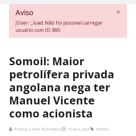
×
Aviso
JUser: :_load: Não foi possível carregar
usuário com ID: 885
Somoil: Maior
petrolífera privada
angolana nega ter
Manuel Vicente
como acionista
Post by:
Carlos da Fonseca
Somoil
,
19 Abril, 2023