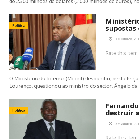
de 2.300 milhões de dólares (2.000 milhões de euros), n
Ministéri
Politica
supostas
09 Outubro, 20
Rate this item
O Ministério do Interior (Minint) desmentiu, nesta terç
Lourenço, questionou ao ministro do sector, Ângelo da
Fernando
Politica
destruir 
09 Outubro, 20
Rate this item