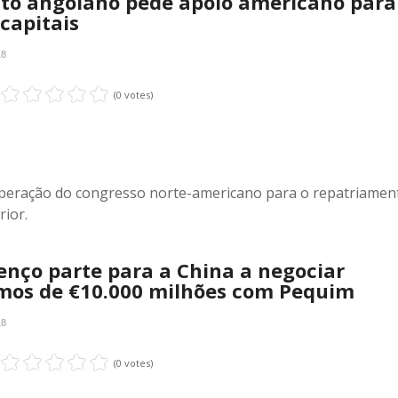
to angolano pede apoio americano para
 capitais
18
(0 votes)
operação do congresso norte-americano para o repatriamen
rior.
enço parte para a China a negociar
mos de €10.000 milhões com Pequim
18
(0 votes)