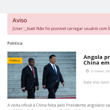
Aviso
JUser: :_load: Não foi possível carregar usuário com I
Politica
Angola p
Politica
China em
11 Outubro, 20
Rate this item
A visita oficial à China feita pelo Presidente angolano