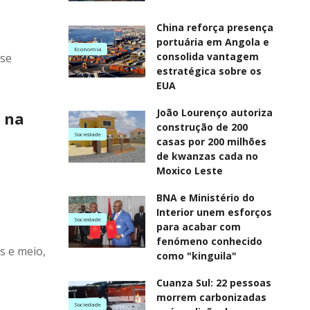
China reforça presença
portuária em Angola e
Economia
consolida vantagem
-se
estratégica sobre os
EUA
João Lourenço autoriza
s na
construção de 200
Sociedade
casas por 200 milhões
de kwanzas cada no
Moxico Leste
BNA e Ministério do
Interior unem esforços
Sociedade
para acabar com
fenómeno conhecido
s e meio,
como "kinguila"
Cuanza Sul: 22 pessoas
morrem carbonizadas
Sociedade