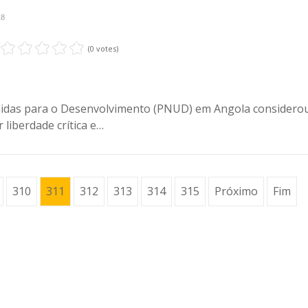
18
(0 votes)
idas para o Desenvolvimento (PNUD) em Angola considero
 liberdade crítica e…
310
311
312
313
314
315
Próximo
Fim