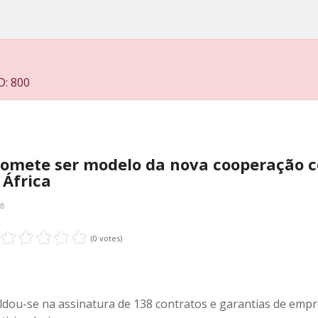
D: 800
romete ser modelo da nova cooperação 
 África
18
(0 votes)
 saldou-se na assinatura de 138 contratos e garantias de emp